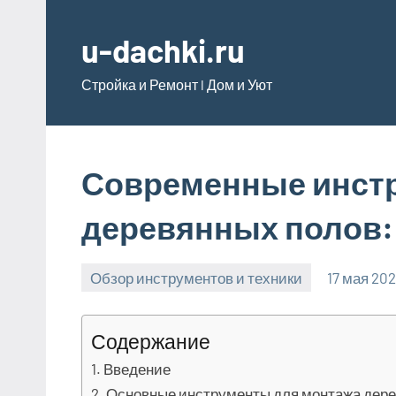
Перейти
к
u-dachki.ru
содержимому
Стройка и Ремонт l Дом и Уют
Современные инст
деревянных полов:
Обзор инструментов и техники
17 мая 20
Содержание
Введение
Основные инструменты для монтажа дер