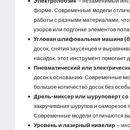
Электролобзик
— незаменимый инст
форме. Современные модели отлича
работы с разными материалами, что
узоров или подгонке элементов пола
Угловая шлифовальная машина (б
досок, снятия заусенцев и выравни
насадок, этот инструмент помогает 
Пневматический или электрическ
досок к основанию. Современные мо
большое количество досок без особ
Дрель-миксер или шуруповерт со
закручивания шурупов и саморезов п
Современные модели отличаются вы
Уровень и лазерный нивелир
— инс