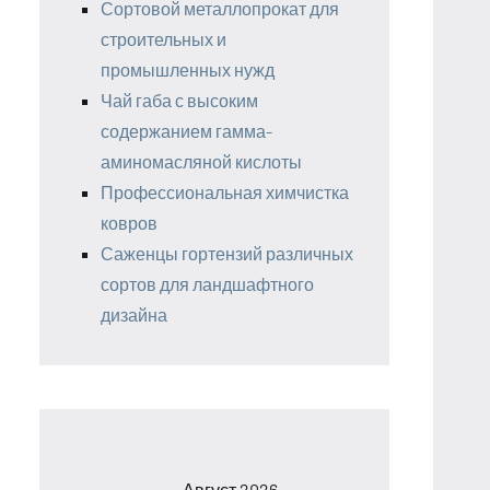
Сортовой металлопрокат для
строительных и
промышленных нужд
Чай габа с высоким
содержанием гамма-
аминомасляной кислоты
Профессиональная химчистка
ковров
Саженцы гортензий различных
сортов для ландшафтного
дизайна
Август 2026