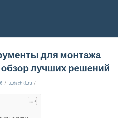
рументы для монтажа
 обзор лучших решений
26
u_dachki_ru
евянных полов