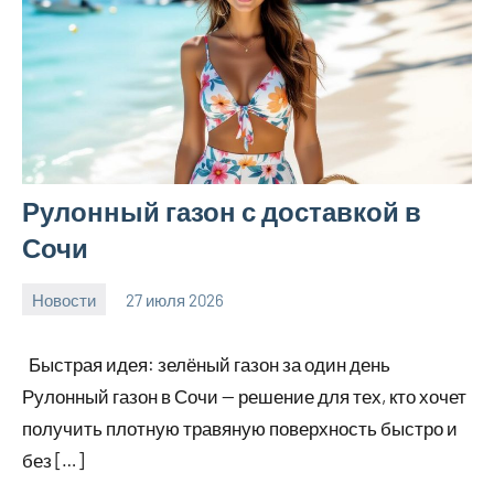
Рулонный газон с доставкой в
Сочи
Новости
27 июля 2026
Avtor
Нет
комментариев
Быстрая идея: зелёный газон за один день
Рулонный газон в Сочи — решение для тех, кто хочет
получить плотную травяную поверхность быстро и
без […]