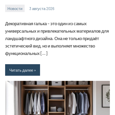
Новости
3 августа 2026
Avtor
Нет
комментариев
Декоративная галька – это один из самых
универсальных и привлекательных материалов для
ландшафтного дизайна. Она не только придаёт
эстетический вид, но и выполняет множество
функциональных […]
Читать далее