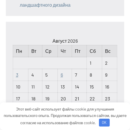
ландшафтного дизайна
Август 2026
Пн
Вт
Ср
Чт
Пт
Сб
Вс
1
2
3
4
5
6
7
8
9
10
11
12
13
14
15
16
17
18
19
20
21
22
23
Этот веб-сайт использует файлы cookie для улучшения
24
25
26
27
28
29
30
пользовательского опыта. Продолжая пользоваться сайтом, вы даете
31
согласие на использование файлов cookie.
OK