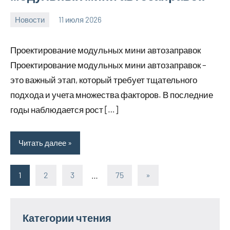
Новости
11 июля 2026
Avtor
Проектирование модульных мини автозаправок
Проектирование модульных мини автозаправок –
это важный этап, который требует тщательного
подхода и учета множества факторов. В последние
годы наблюдается рост […]
Читать далее
1
2
3
…
75
Следующие
»
Пагинация
записи
записей
Категории чтения