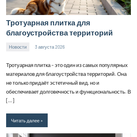
Тротуарная плитка для
благоустройства территорий
Новости
3 августа 2026
Avtor
Нет
комментариев
Тротуарная плитка – это один из самых популярных
материалов для благоустройства территорий. Она
не только придаёт эстетичный вид, но и
обеспечивает долговечность и функциональность. В
[…]
Читать далее