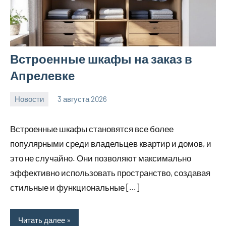
Встроенные шкафы на заказ в
Апрелевке
Новости
3 августа 2026
Avtor
Нет
комментариев
Встроенные шкафы становятся все более
популярными среди владельцев квартир и домов, и
это не случайно. Они позволяют максимально
эффективно использовать пространство, создавая
стильные и функциональные […]
Читать далее