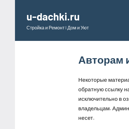
Перейти
к
u-dachki.ru
содержимому
Стройка и Ремонт l Дом и Уют
Авторам 
Некоторые материа
обратную ссылку н
исключительно в о
владельцам. Админ
несет.