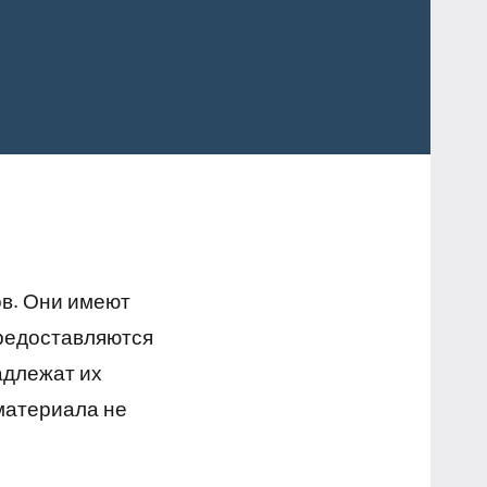
ов. Они имеют
предоставляются
адлежат их
материала не