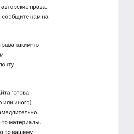
авторские права,
, сообщите нам на
права каким-то
им
почту:
йта готова
 или иного)
амедлительно.
-то материалы,
но по вашему