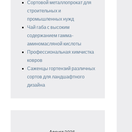
Сортовой металлопрокат для
строительных и
промышленных нужд
Чай габа с высоким
содержанием гамма-
аминомасляной кислоты
Профессиональная химчистка
ковров
Саженцы гортензий различных
сортов для ландшафтного
дизайна
Август 2026