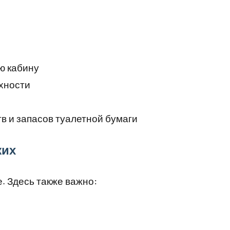
ю кабину
хности
в и запасов туалетной бумаги
жих
. Здесь также важно: