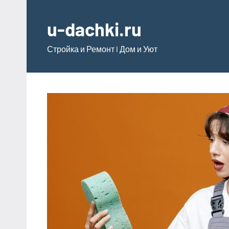
Перейти
к
u-dachki.ru
содержимому
Стройка и Ремонт l Дом и Уют