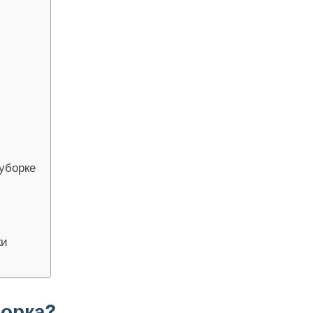
уборке
ки
борка?