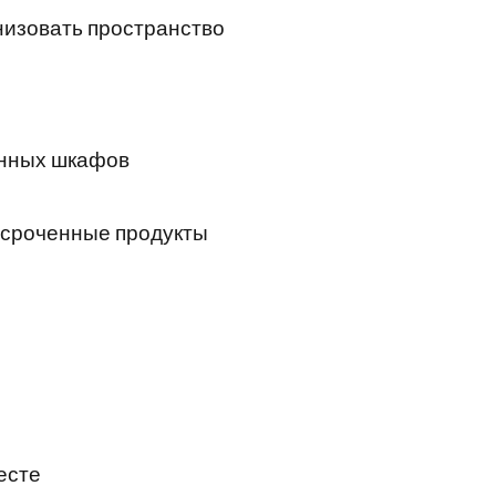
низовать пространство
онных шкафов
осроченные продукты
есте