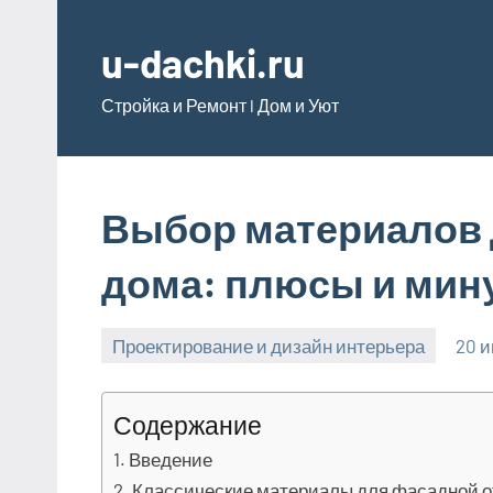
Перейти
к
u-dachki.ru
содержимому
Стройка и Ремонт l Дом и Уют
Выбор материалов 
дома: плюсы и мин
Проектирование и дизайн интерьера
20 
Содержание
Введение
Классические материалы для фасадной о