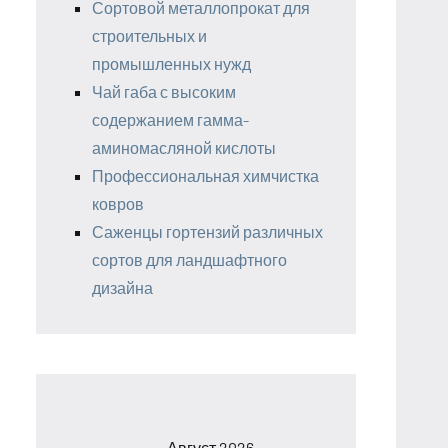
Сортовой металлопрокат для
строительных и
промышленных нужд
Чай габа с высоким
содержанием гамма-
аминомасляной кислоты
Профессиональная химчистка
ковров
Саженцы гортензий различных
сортов для ландшафтного
дизайна
Август 2026