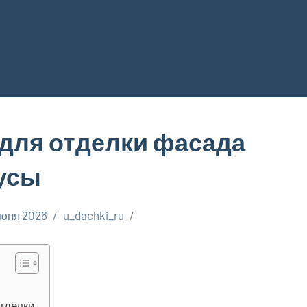
для отделки фасада
усы
июня 2026
u_dachki_ru
тделки