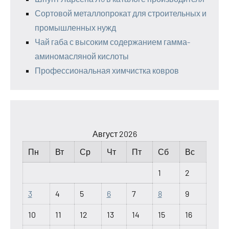
Сортовой металлопрокат для строительных и
промышленных нужд
Чай габа с высоким содержанием гамма-
аминомасляной кислоты
Профессиональная химчистка ковров
Август 2026
Пн
Вт
Ср
Чт
Пт
Сб
Вс
1
2
3
4
5
6
7
8
9
10
11
12
13
14
15
16