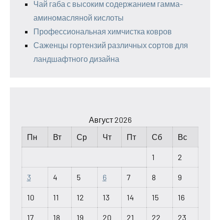
Чай габа с высоким содержанием гамма-
аминомасляной кислоты
Профессиональная химчистка ковров
Саженцы гортензий различных сортов для
ландшафтного дизайна
Август 2026
Пн
Вт
Ср
Чт
Пт
Сб
Вс
1
2
3
4
5
6
7
8
9
10
11
12
13
14
15
16
17
18
19
20
21
22
23