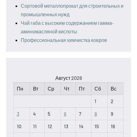
Сортовой металлопрокат для строительных и
промышленных нужд
Чай габа с высоким содержанием гамма-
аминомасляной кислоты
Профессиональная химчистка ковров
Август 2026
Пн
Вт
Ср
Чт
Пт
Сб
Вс
1
2
3
4
5
6
7
8
9
10
11
12
13
14
15
16