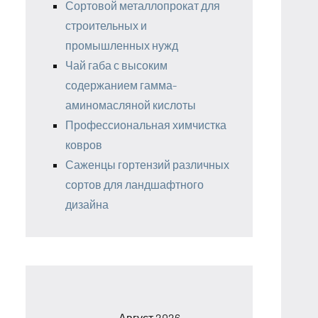
Сортовой металлопрокат для
строительных и
промышленных нужд
Чай габа с высоким
содержанием гамма-
аминомасляной кислоты
Профессиональная химчистка
ковров
Саженцы гортензий различных
сортов для ландшафтного
дизайна
Август 2026