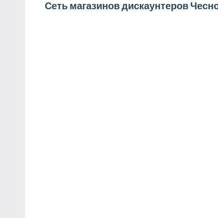
Навигация
Сеть магазинов дискаунтеров Чесн
по
записям