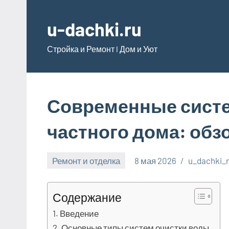
Перейти
к
u-dachki.ru
содержимому
Стройка и Ремонт l Дом и Уют
Современные систе
частного дома: обз
Ремонт и отделка
8 мая 2026
u_dachki_
Содержание
Введение
Основные типы систем очистки воды