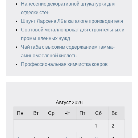
Нанесение декоративной штукатурки для
отделки стен
Шпунт Ларсена Л6 в каталоге производителя
Сортовой металлопрокат для строительных и
промышленных нужд
Чай габа с высоким содержанием гамма-
аминомасляной кислоты
Профессиональная химчистка ковров
Август 2026
Пн
Вт
Ср
Чт
Пт
Сб
Вс
1
2