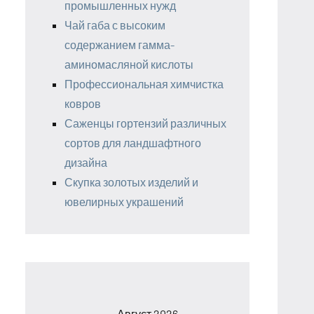
промышленных нужд
Чай габа с высоким
содержанием гамма-
аминомасляной кислоты
Профессиональная химчистка
ковров
Саженцы гортензий различных
сортов для ландшафтного
дизайна
Скупка золотых изделий и
ювелирных украшений
Август 2026