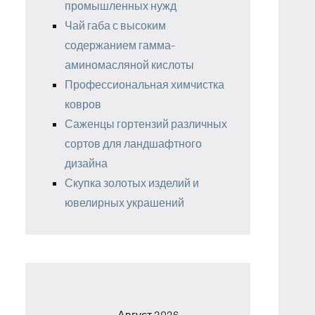
промышленных нужд
Чай габа с высоким
содержанием гамма-
аминомасляной кислоты
Профессиональная химчистка
ковров
Саженцы гортензий различных
сортов для ландшафтного
дизайна
Скупка золотых изделий и
ювелирных украшений
Август 2026