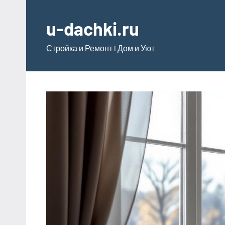
Перейти
к
u-dachki.ru
содержимому
Стройка и Ремонт l Дом и Уют