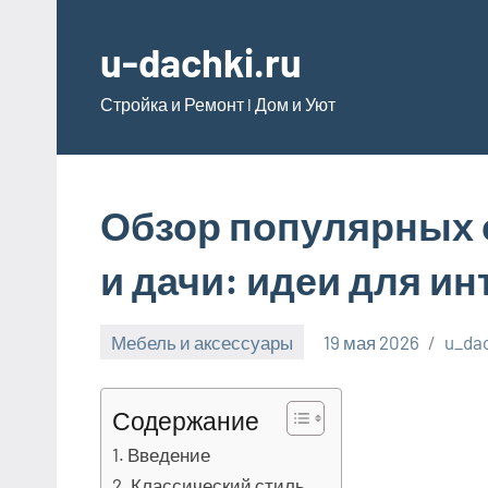
Перейти
к
u-dachki.ru
содержимому
Стройка и Ремонт l Дом и Уют
Обзор популярных 
и дачи: идеи для и
Мебель и аксессуары
19 мая 2026
u_da
Содержание
Введение
Классический стиль