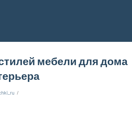
стилей мебели для дома
нтерьера
chki_ru