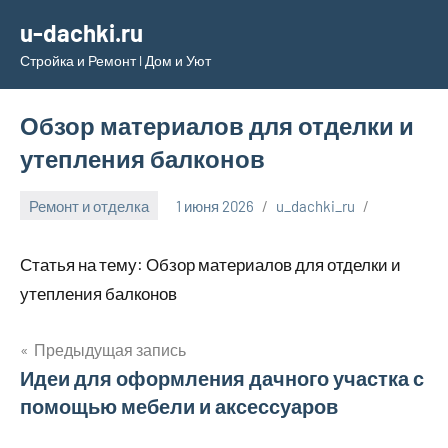
Перейти
u-dachki.ru
к
Стройка и Ремонт l Дом и Уют
содержимому
Обзор материалов для отделки и
утепления балконов
Ремонт и отделка
1 июня 2026
u_dachki_ru
Статья на тему: Обзор материалов для отделки и
утепления балконов
Предыдущая запись
Навигация
Идеи для оформления дачного участка с
помощью мебели и аксессуаров
по