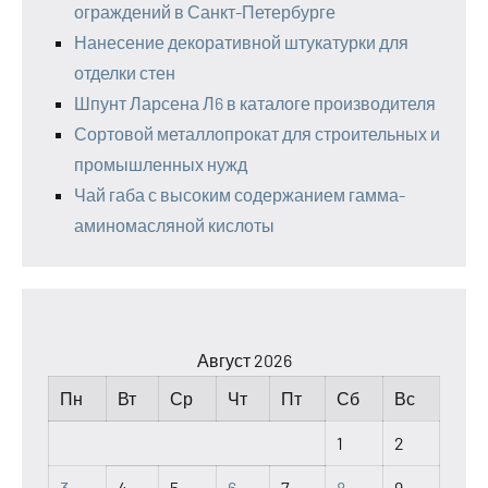
ограждений в Санкт-Петербурге
Нанесение декоративной штукатурки для
отделки стен
Шпунт Ларсена Л6 в каталоге производителя
Сортовой металлопрокат для строительных и
промышленных нужд
Чай габа с высоким содержанием гамма-
аминомасляной кислоты
Август 2026
Пн
Вт
Ср
Чт
Пт
Сб
Вс
1
2
3
4
5
6
7
8
9