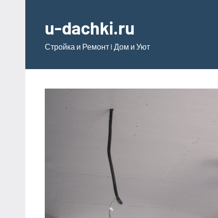
Перейти
к
u-dachki.ru
содержимому
Стройка и Ремонт l Дом и Уют