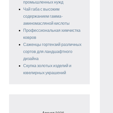
промышленных нужд
Чай габа с высоким
содержанием гамма-
аминомасляной кислоты
Профессиональная химчистка
ковров
Саженцы гортензий различных
сортов для ландшафтного
дизайна
Скупка золотых изделий и
ювелирных украшений
Август 2026