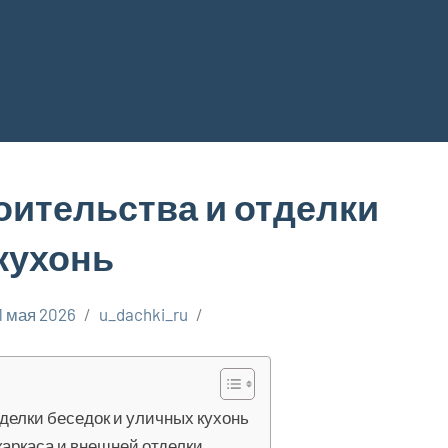
оительства и отделки
кухонь
1 мая 2026
u_dachki_ru
делки беседок и уличных кухонь
аркаса и внешней отделки