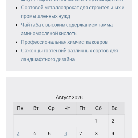
Сортовой металлопрокат для строительных и
промышленных нужд
Чай габа с высоким содержанием гамма-
аминомасляной кислоты
Профессиональная химчистка ковров
Саженцы гортензий различных сортов для
ландшафтного дизайна
Август 2026
Пн
Вт
Ср
Чт
Пт
Сб
Вс
1
2
3
4
5
6
7
8
9