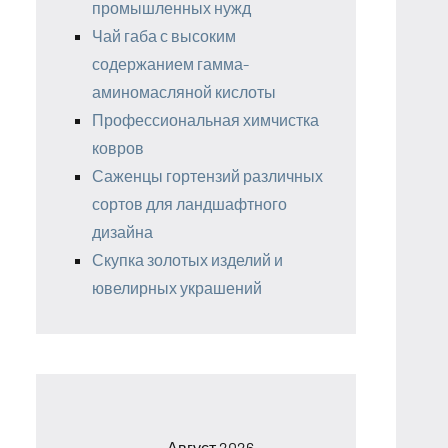
промышленных нужд
Чай габа с высоким
содержанием гамма-
аминомасляной кислоты
Профессиональная химчистка
ковров
Саженцы гортензий различных
сортов для ландшафтного
дизайна
Скупка золотых изделий и
ювелирных украшений
Август 2026