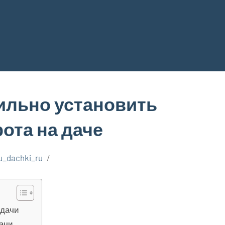
ильно установить
ота на даче
u_dachki_ru
 дачи
дачи