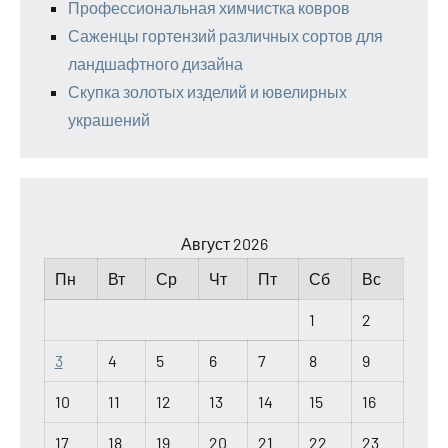
Профессиональная химчистка ковров
Саженцы гортензий различных сортов для
ландшафтного дизайна
Скупка золотых изделий и ювелирных
украшений
Август 2026
Пн
Вт
Ср
Чт
Пт
Сб
Вс
1
2
3
4
5
6
7
8
9
10
11
12
13
14
15
16
17
18
19
20
21
22
23