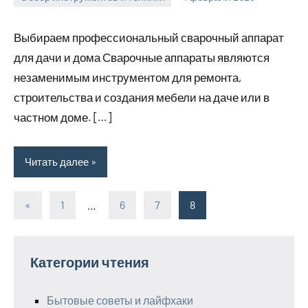
u_dachki_ru
Выбираем профессиональный сварочный аппарат
для дачи и дома Сварочные аппараты являются
незаменимым инструментом для ремонта,
строительства и создания мебели на даче или в
частном доме. […]
Читать далее
«
Предыдущие
1
…
6
7
8
Пагинация
записи
записей
Категории чтения
Бытовые советы и лайфхаки