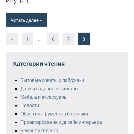
могут […]
Читать далее
«
Предыдущие
1
…
6
7
8
Пагинация
записи
записей
Категории чтения
Бытовые советы и лайфхаки
Дачи и садовое хозяйство
Мебель и аксессуары
Новости
Обзор инструментов и техники
Проектирование и дизайн интерьера
Ремонт и отделка